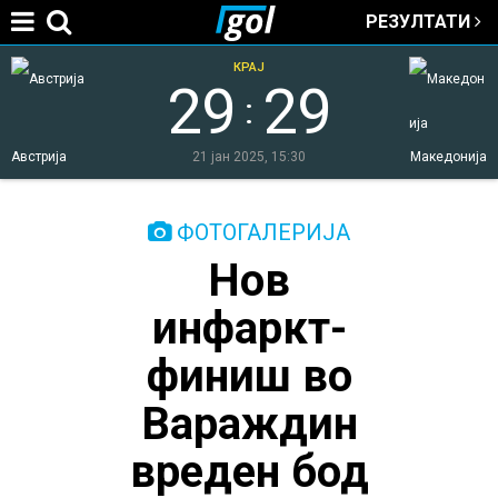
РЕЗУЛТАТИ
Jump to navigation
КРАЈ
29
29
:
Австрија
21 јан 2025, 15:30
Македонија
You
ФОТОГАЛЕРИЈА
Нов
are
инфаркт-
here
финиш во
Вараждин
вреден бод