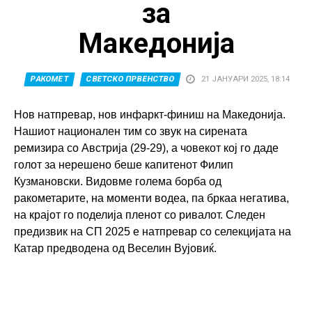
за
Македонија
РАКОМЕТ
СВЕТСКО ПРВЕНСТВО
21 ЈАНУАРИ 2025, 18:14
Нов натпревар, нов инфаркт-финиш на Македонија.
Нашиот национален тим со звук на сирената
ремизира со Австрија (29-29), а човекот кој го даде
голот за нерешено беше капитенот Филип
Кузмановски. Видовме голема борба од
ракометарите, на моменти водеа, па бркаа негатива,
на крајот го поделија пленот со ривалот. Следен
предизвик на СП 2025 е натпревар со селекцијата на
Катар предводена од Веселин Вујовиќ.