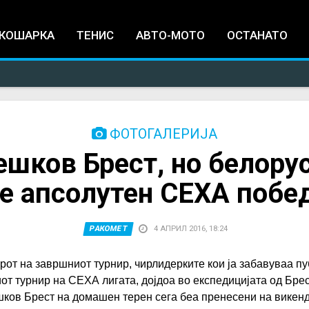
Jump to navigation
КОШАРКА
ТЕНИС
АВТО-МОТО
ОСТАНАТО
ФОТОГАЛЕРИЈА
шков Брест, но белору
е апсолутен СЕХА побе
РАКОМЕТ
4 АПРИЛ 2016, 18:24
рот на завршниот турнир, чирлидерките кои ја забавуваа пу
т турнир на СЕХА лигата, дојдоа во експедицијата од Бре
ков Брест на домашен терен сега беа пренесени на викенд