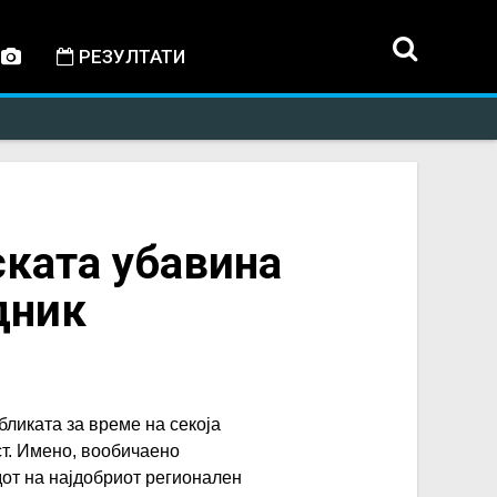
РЕЗУЛТАТИ
ската убавина
дник
бликата за време на секоја
ст. Имено, вообичаено
от на најдобриот регионален