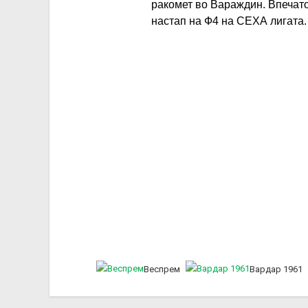
ракомет во Вараждин. Впечато
настап на Ф4 на СЕХА лигата.
Веспрем
Вардар 1961