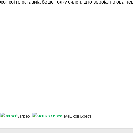
кот кој го оставија беше толку силен, што веројатно ова н
Загреб
Мешков Брест