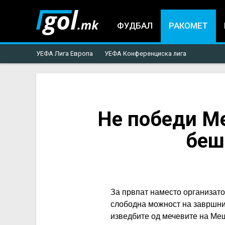
ФУДБАЛ
РАКОМЕТ
УЕФА Лига Европа
УЕФА Конференциска лига
You
Не победи Ме
are
беш
here
За првпат наместо организато
слободна можност на завршнио
изведбите од мечевите на Меш