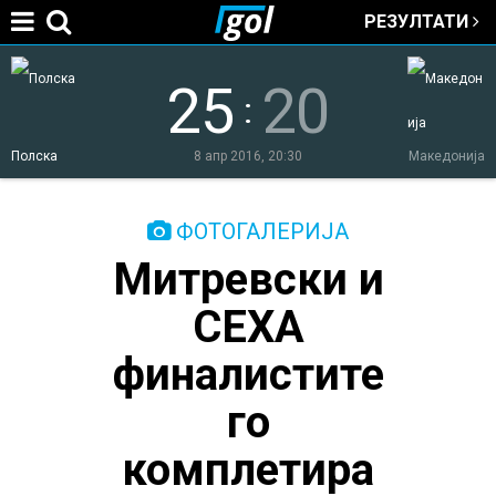
РЕЗУЛТАТИ
Jump to navigation
25
20
:
Полска
8 апр 2016, 20:30
Македонија
You
ФОТОГАЛЕРИЈА
Митревски и
are
СЕХА
here
финалистите
го
комплетира