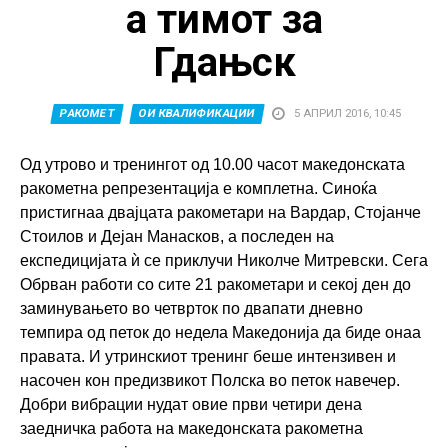
а тимот за
Гдањск
РАКОМЕТ
ОИ КВАЛИФИКАЦИИ
5 АПРИЛ 2016, 10:45
Од утрово и тренингот од 10.00 часот македонската
ракометна репрезентација е комплетна. Синоќа
пристигнаа двајцата ракометари на Вардар, Стојанче
Стоилов и Дејан Манасков, а последен на
експедицијата ѝ се приклучи Николче Митревски. Сега
Обрван работи со сите 21 ракометари и секој ден до
заминувањето во четврток по двапати дневно
темпира од петок до недела Македонија да биде онаа
правата. И утринскиот тренинг беше интензивен и
насочен кон предизвикот Полска во петок навечер.
Добри вибрации нудат овие први четири дена
заедничка работа на македонската ракометна