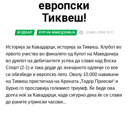
европски
Тиквеш!
ФУДБАЛ
КУП НА МАКЕДОНИЈА
22 МАЈ 2024, 23:11
Историја за Кавадарци, историја за Тиквеш. Клубот во
првото учество во финалето од Купот на Македонија
во дуелот на дебитантите успеа да слави над Воска
Спорт (2-1) и така дојде до значајното одличје со кое
си обезбеди и европско лето. Околу 10.000 навивачи
на Тиквеш пристигнаа на Арената „Тодор Проески“ и
бурно го прославија големиот триумф. Ќе биде ова
долга ноќ за Кавадарци, каде сигурно дека ќе се слави
до раните утрински часови...