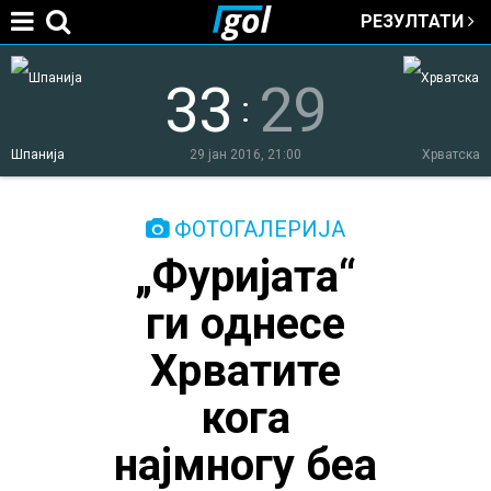
РЕЗУЛТАТИ
Jump to navigation
33
29
:
Шпанија
29 јан 2016, 21:00
Хрватска
You
ФОТОГАЛЕРИЈА
„Фуријата“
are
ги однесе
here
Хрватите
кога
најмногу беа