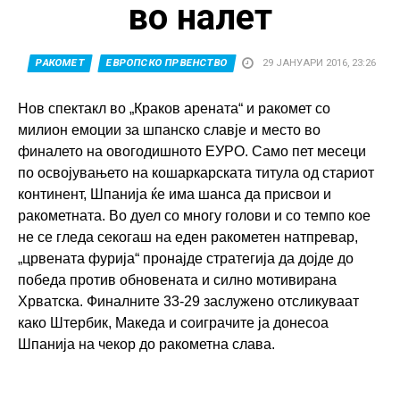
во налет
РАКОМЕТ
ЕВРОПСКО ПРВЕНСТВО
29 ЈАНУАРИ 2016, 23:26
Нов спектакл во „Краков арената“ и ракомет со
милион емоции за шпанско славје и место во
финалето на овогодишното ЕУРО. Само пет месеци
по освојувањето на кошаркарската титула од стариот
континент, Шпанија ќе има шанса да присвои и
ракометната. Во дуел со многу голови и со темпо кое
не се гледа секогаш на еден ракометен натпревар,
„црвената фурија“ пронајде стратегија да дојде до
победа против обновената и силно мотивирана
Хрватска. Финалните 33-29 заслужено отсликуваат
како Штербик, Македа и соиграчите ја донесоа
Шпанија на чекор до ракометна слава.