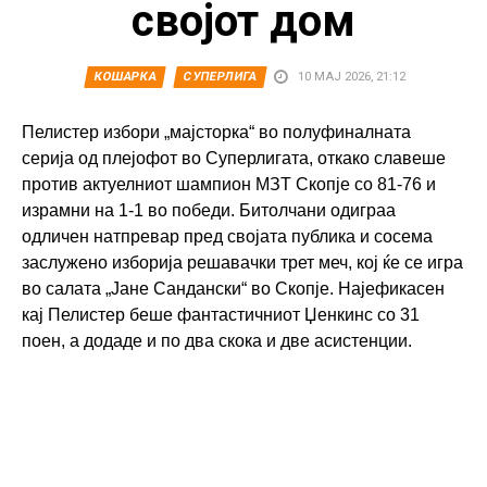
својот дом
КОШАРКА
СУПЕРЛИГА
10 МАЈ 2026, 21:12
Пелистер избори „мајсторка“ во полуфиналната
серија од плејофот во Суперлигата, откако славеше
против актуелниот шампион МЗТ Скопје со 81-76 и
израмни на 1-1 во победи. Битолчани одиграа
одличен натпревар пред својата публика и сосема
заслужено изборија решавачки трет меч, кој ќе се игра
во салата „Јане Сандански“ во Скопје. Најефикасен
кај Пелистер беше фантастичниот Џенкинс со 31
поен, а додаде и по два скока и две асистенции.