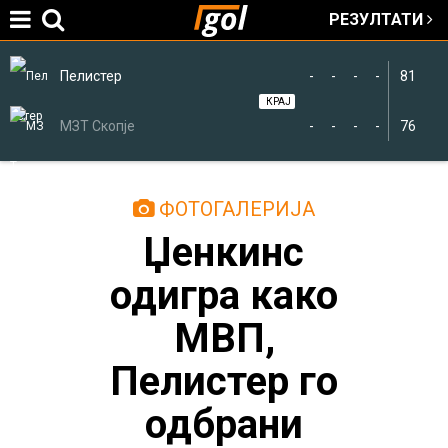
РЕЗУЛТАТИ
Jump to navigation
Пелистер
-
-
-
-
81
КРАЈ
МЗТ Скопје
-
-
-
-
76
You
ФОТОГАЛЕРИЈА
Џенкинс
are
одигра како
here
МВП,
Пелистер го
одбрани