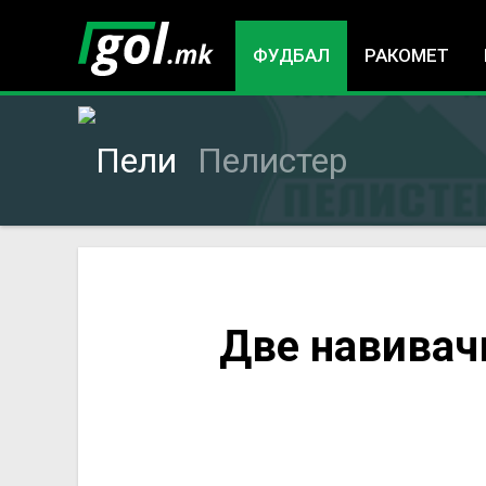
ФУДБАЛ
РАКОМЕТ
Пелистер
You
Две навивачк
are
here