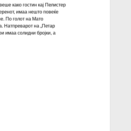
веше како гостин кај Пелистер
теренот, имаа нешто повеќе
е. По голот на Мато
да. Натпреварот на „Петар
ои имаа солидни бројки, а