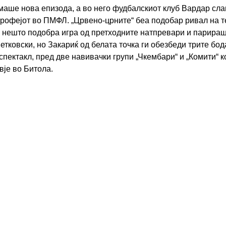
маше нова епизода, а во него фудбалскиот клуб Вардар сла
н трофејот во ПМФЛ. „Црвено-црните“ беа подобар ривал на 
 нешто подобра игра од претходните натпревари и парираш
етковски, но Закариќ од белата точка ги обезбеди трите бо
пектакл, пред две навивачки групи „Чкембари“ и „Комити“ к
вје во Битола.