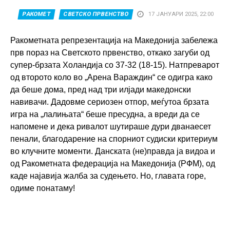
РАКОМЕТ
СВЕТСКО ПРВЕНСТВО
17 ЈАНУАРИ 2025, 22:00
Ракометната репрезентација на Македонија забележа
прв пораз на Светското првенство, откако загуби од
супер-брзата Холандија со 37-32 (18-15). Натпреварот
од второто коло во „Арена Вараждин“ се одигра како
да беше дома, пред над три илјади македонски
навивачи. Дадовме сериозен отпор, меѓутоа брзата
игра на „лалињата“ беше пресудна, а вреди да се
напомене и дека ривалот шутираше дури дванаесет
пенали, благодарение на спорниот судиски критериум
во клучните моменти. Данската (не)правда ја видоа и
од Ракометната федерација на Македонија (РФМ), од
каде најавија жалба за судењето. Но, главата горе,
одиме понатаму!