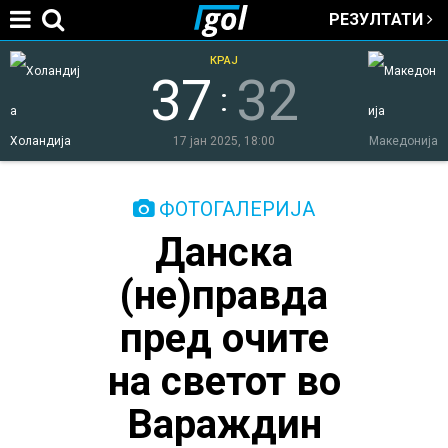
РЕЗУЛТАТИ
Jump to navigation
КРАЈ
37
32
:
Холандија
17 јан 2025, 18:00
Македонија
You
ФОТОГАЛЕРИЈА
Данска
are
(не)правда
here
пред очите
на светот во
Вараждин