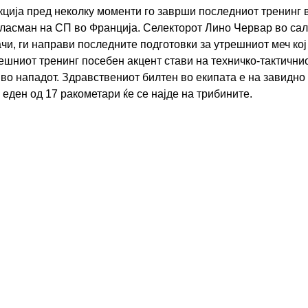
ција пред неколку моменти го заврши последниот тренинг 
ласман на СП во Франција. Селекторот Лино Червар во салат
ачи, ги направи последните подготовки за утрешниот меч ко
нешниот тренинг посебен акцент стави на техничко-тактични
во нападот. Здравствениот билтен во екипата е на завидно
ј еден од 17 ракометари ќе се најде на трибините.