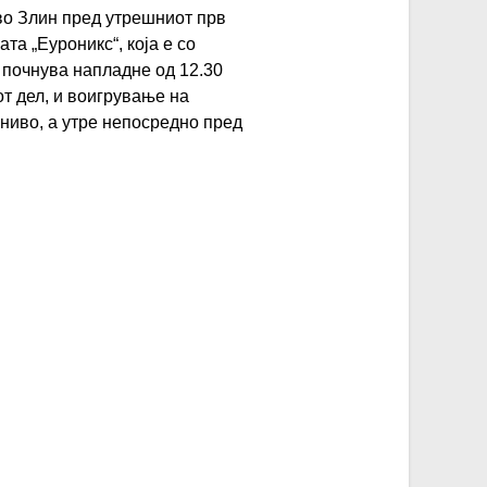
во Злин пред утрешниот прв
а „Еуроникс“, која е со
ј почнува напладне од 12.30
от дел, и воигрување на
 ниво, а утре непосредно пред