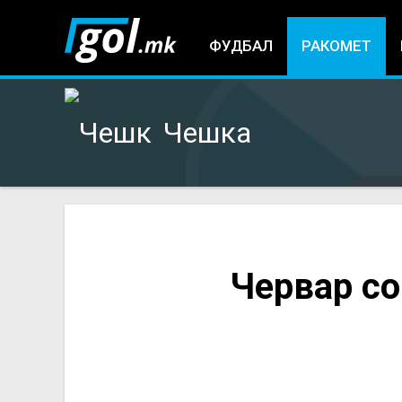
ФУДБАЛ
РАКОМЕТ
Чешка
You
Червар со
are
here