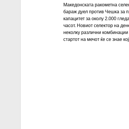
Македонската ракометна селек
бараж дуел против Чешка за п
капацитет за околу 2.000 глед
часот. Новиот селектор на де
неколку различни комбинации 
стартот на мечот ќе се знае ко