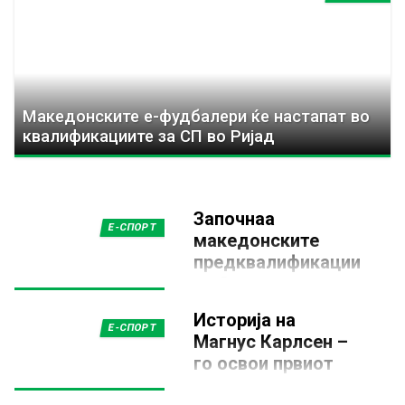
Македонските е-фудбалери ќе настапат во
квалификациите за СП во Ријад
Започнаа
Е-СПОРТ
македонските
предквалификации
за Светското
првенство во
Историја на
eFootball
Е-СПОРТ
Магнус Карлсен –
5 СЕПТЕМВРИ 2025, 18:12
го освои првиот
Фудбалската федерација на
шаховски е-спорт
Македонија на платото пред
„Куќа на фудбалот“