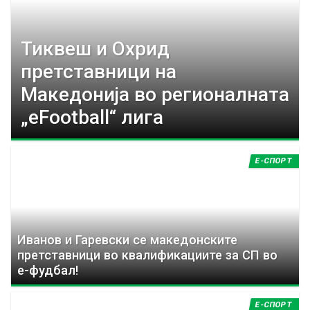
y
t
Тиквеш и Охрид
претставници на
a
Македонија во регионалната
b
„eFootball“ лига
s
Е-СПОРТ
Иванов и Гаревски се македонските
претставници во квалификациите за СП во
е-фудбал!
Е-СПОРТ