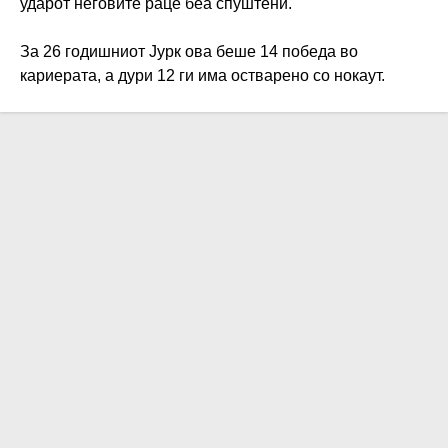
ударот неговите раце беа спуштени.
За 26 годишниот Јурк ова беше 14 победа во
кариерата, а дури 12 ги има остварено со нокаут.