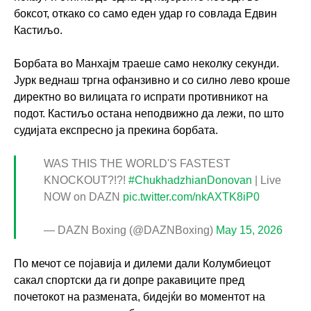
боксот, откако со само еден удар го совлада Едвин
Кастиљо.
Борбата во Манхајм траеше само неколку секунди.
Јурк веднаш тргна офанзивно и со силно лево кроше
директно во вилицата го испрати противникот на
подот. Кастиљо остана неподвижно да лежи, по што
судијата експресно ја прекина борбата.
WAS THIS THE WORLD'S FASTEST
KNOCKOUT?!?!
#ChukhadzhianDonovan
| Live
NOW on DAZN
pic.twitter.com/nkAXTK8iP0
— DAZN Boxing (@DAZNBoxing)
May 15, 2026
По мечот се појавија и дилеми дали Колумбиецот
сакал спортски да ги допре ракавиците пред
почетокот на размената, бидејќи во моментот на