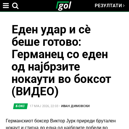
РЕЗУЛТАТИ
Jump to navigation
You
Еден удар и сè
беше готово:
are
Германец со еден
here
од најбрзите
нокаути во боксот
(ВИДЕО)
БОКС
17 МАЈ 2026, 22:03
•
ИВАН ДИМОВСКИ
Германскиот боксер Виктор Јурк приреди брутален
нокаут и стигна до една од најбрзите победи во