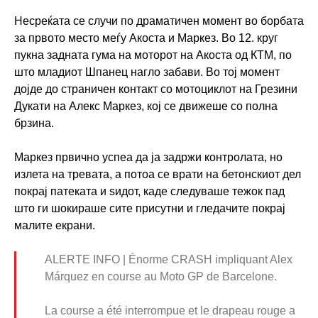
Несреќата се случи по драматичен момент во борбата
за првото место меѓу Акоста и Маркез. Во 12. круг
пукна задната гума на моторот на Акоста од КТМ, по
што младиот Шпанец нагло забави. Во тој момент
дојде до страничен контакт со мотоциклот на Грезини
Дукати на Алекс Маркез, кој се движеше со полна
брзина.
Маркез првично успеа да ја задржи контролата, но
излета на тревата, а потоа се врати на бетонскиот дел
покрај патеката и ѕидот, каде следуваше тежок пад
што ги шокираше сите присутни и гледачите покрај
малите екрани.
ALERTE INFO | Énorme CRASH impliquant Alex
Márquez en course au Moto GP de Barcelone.
La course a été interrompue et le drapeau rouge a