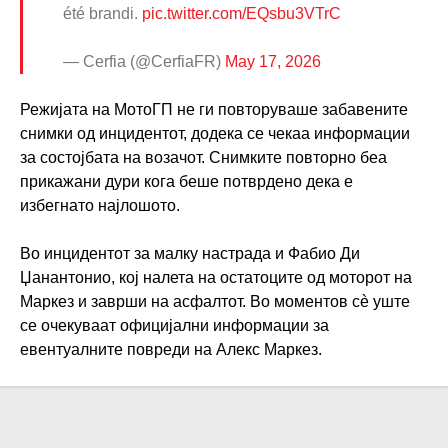
été brandi.
pic.twitter.com/EQsbu3VTrC
— Cerfia (@CerfiaFR)
May 17, 2026
Режијата на МотоГП не ги повторуваше забавените
снимки од инцидентот, додека се чекаа информации
за состојбата на возачот. Снимките повторно беа
прикажани дури кога беше потврдено дека е
избегнато најлошото.
Во инцидентот за малку настрада и Фабио Ди
Џанантонио, кој налета на остатоците од моторот на
Маркез и заврши на асфалтот. Во моментов сè уште
се очекуваат официјални информации за
евентуалните повреди на Алекс Маркез.