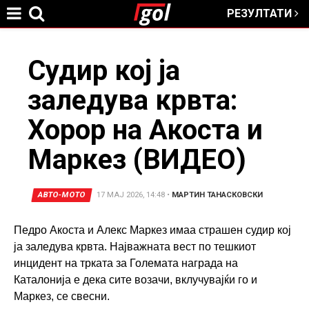
РЕЗУЛТАТИ
Jump to navigation
You
Судир кој ја
заледува крвта:
are
Хорор на Акоста и
here
Маркез (ВИДЕО)
АВТО-МОТО
17 МАЈ 2026, 14:48
•
МАРТИН ТАНАСКОВСКИ
Педро Акоста и Алекс Маркез имаа страшен судир кој
ја заледува крвта. Најважната вест по тешкиот
инцидент на трката за Големата награда на
Каталонија е дека сите возачи, вклучувајќи го и
Маркез, се свесни.