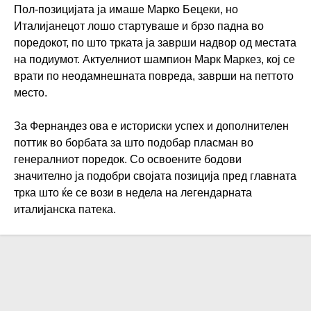
Пол-позицијата ја имаше Марко Бецеки, но
Италијанецот лошо стартуваше и брзо падна во
поредокот, по што трката ја заврши надвор од местата
на подиумот. Актуелниот шампион Марк Маркез, кој се
врати по неодамнешната повреда, заврши на петтото
место.
За Фернандез ова е историски успех и дополнителен
поттик во борбата за што подобар пласман во
генералниот поредок. Со освоените бодови
значително ја подобри својата позиција пред главната
трка што ќе се вози в недела на легендарната
италијанска патека.