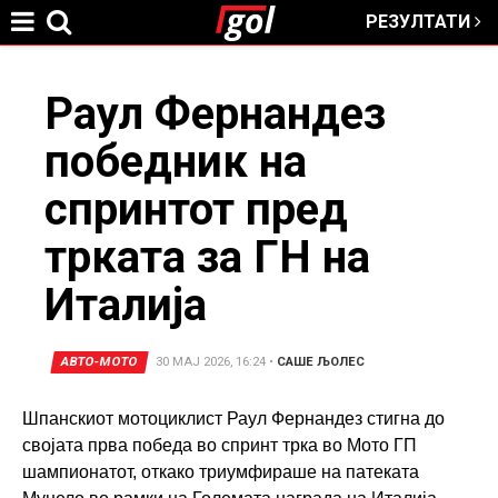
РЕЗУЛТАТИ
Jump to navigation
You
Раул Фернандез
победник на
are
спринтот пред
here
трката за ГН на
Италија
АВТО-МОТО
30 МАЈ 2026, 16:24
•
САШЕ ЉОЛЕС
Шпанскиот мотоциклист Раул Фернандез стигна до
својата прва победа во спринт трка во Мото ГП
шампионатот, откако триумфираше на патеката