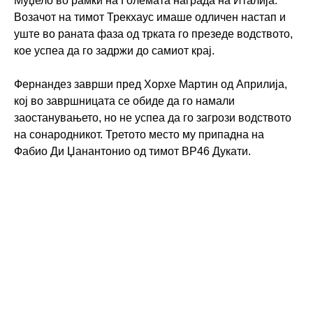
Муџело во рамки на Големата награда на Италија.
Возачот на тимот Трекхаус имаше одличен настап и
уште во раната фаза од трката го презеде водството,
кое успеа да го задржи до самиот крај.
Фернандез заврши пред Хорхе Мартин од Априлија,
кој во завршницата се обиде да го намали
заостанувањето, но не успеа да го загрози водството
на сонародникот. Третото место му припадна на
Фабио Ди Џанантонио од тимот ВР46 Дукати.