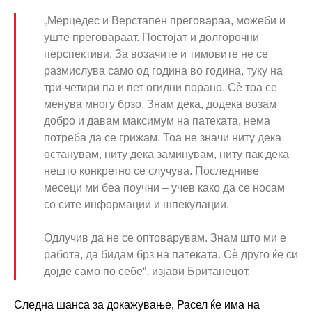
„Мерцедес и Верстапен преговараа, можеби и
уште преговараат. Постојат и долгорочни
перспективи. За возачите и тимовите не се
размислува само од година во година, туку на
три-четири па и пет огидни порано. Сè тоа се
менува многу брзо. Знам дека, додека возам
добро и давам максимум на патеката, нема
потреба да се грижам. Тоа не значи ниту дека
останувам, ниту дека заминувам, ниту пак дека
нешто конкретно се случува. Последниве
месеци ми беа поучни – учев како да се носам
со сите информации и шпекулации.
Одлучив да не се оптоварувам. Знам што ми е
работа, да бидам брз на патеката. Сè друго ќе си
дојде само по себе“, изјави Британецот.
Следна шанса за докажување, Расел ќе има на