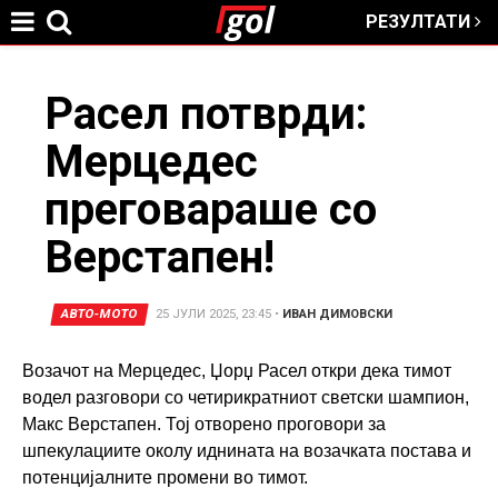
РЕЗУЛТАТИ
Jump to navigation
You
Расел потврди:
Мерцедес
are
преговараше со
here
Верстапен!
АВТО-МОТО
25 ЈУЛИ 2025, 23:45
•
ИВАН ДИМОВСКИ
Возачот на Мерцедес, Џорџ Расел откри дека тимот
водел разговори со четирикратниот светски шампион,
Макс Верстапен. Тој отворено проговори за
шпекулациите околу иднината на возачката постава и
потенцијалните промени во тимот.