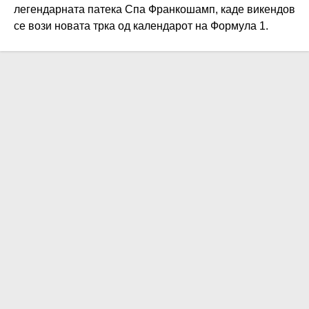
легендарната патека Спа Франкошамп, каде викендов
се вози новата трка од календарот на Формула 1.