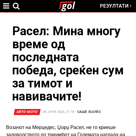
РЕЗУЛТАТИ
Jump to navigation
You
Расел: Мина многу
време од
are
последната
here
победа, среќен сум
за тимот и
навивачите!
АВТО-МОТО
28 ЈУНИ 2026, 21:18
•
САШЕ ЉОЛЕС
Возачот на Мерцедес, Џорџ Расел, не го криеше
задоволството по триумфот на Големата награда на