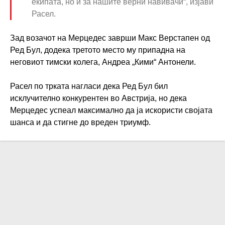
екипата, но и за нашите верни навивачи“, изјави
Расел.
Зад возачот на Мерцедес заврши Макс Верстапен од
Ред Бул, додека третото место му припадна на
неговиот тимски колега, Андреа „Кими“ Антонели.
Расел по трката нагласи дека Ред Бул бил
исклучително конкурентен во Австрија, но дека
Мерцедес успеал максимално да ја искористи својата
шанса и да стигне до вреден триумф.