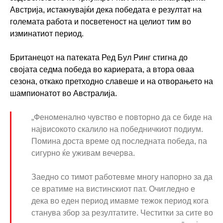
Австрија, истакнувајќи дека победата е резултат на
големата работа и посветеност на целиот тим во
изминатиот период.
Британецот на патеката Ред Бул Ринг стигна до
својата седма победа во кариерата, а втора оваа
сезона, откако претходно славеше и на отворањето на
шампионатот во Австралија.
„Феноменално чувство е повторно да се биде на
највисокото скалило на победничкиот подиум.
Помина доста време од последната победа, па
сигурно ќе уживам вечерва.
Заедно со тимот работевме многу напорно за да
се вратиме на вистинскиот пат. Очигледно е
дека во еден период имавме тежок период кога
станува збор за резултатите. Честитки за сите во