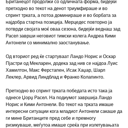
Британецот продолжи со одличната форма, бидејќи
претходно во текот на денот триумфираше и во
спринт трката, а потоа доминираше и во борбата за
најдобра стартна позиција. Мерцедес повторно ја
потврди својата моќ оваа сезона, бидејќи веднаш зад
Расел заврши неговиот тимски колега Андреа Кими
Антонели со минимално заостанување.
Од вториот ред ќе стартуваат Ландо Норис и Оскар
Пјастри од Мекларен, додека зад нив се најдоа Луис
Хамилтон, Макс Ферстапен, Исак Хаџар, Шарл
Леклер, Арвид Линдблад и Франко Колапинто.
Претходно во спринт трката победата исто така ја
однесе Џорџ Расел. На подиумот завршија Ландо
Норис и Кими Антонели. Во текот на трката имаше
интересни ситуации кога младиот Антонели сакаше да
ги мине Британците пред себе и премногу
ризикуваше, меѓутоа имаше среќа при излетувањата