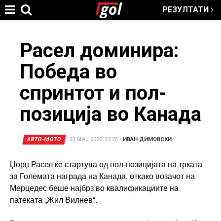
РЕЗУЛТАТИ
Jump to navigation
You
Расел доминира:
Победа во
are
спринтот и пол-
here
позиција во Канада
АВТО-МОТО
23 МАЈ 2026, 23:25
•
ИВАН ДИМОВСКИ
Џорџ Расел ќе стартува од пол-позицијата на трката
за Големата награда на Канада, откако возачот на
Мерцедес беше најбрз во квалификациите на
патеката „Жил Вилнев“.