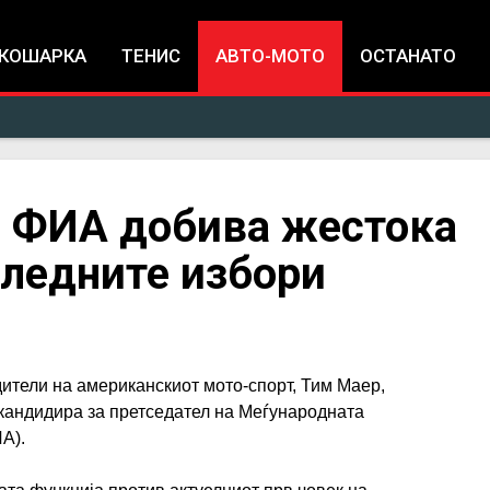
Jump to navigation
КОШАРКА
ТЕНИС
АВТО-МОТО
ОСТАНАТО
а ФИА добива жестока
следните избори
ители на американскиот мото-спорт, Тим Маер,
 кандидира за претседател на Меѓународната
ИА).