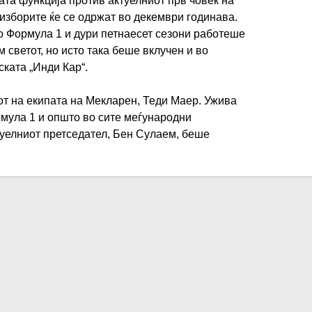
ата функција против актуелниот прв човек на
зборите ќе се одржат во декември годинава.
о Формула 1 и дури петнаесет сезони работеше
м светот, но исто така беше вклучен и во
ката „Инди Кар“.
от на екипата на Мекларен, Теди Маер. Ужива
рмула 1 и општо во сите меѓународни
уелниот претседател, Бен Сулаем, беше