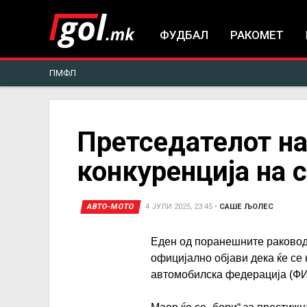
ФУДБАЛ
РАКОМЕТ
ПМФЛ
You
Претседателот н
конкуренција на 
are
here
АВТО-МОТО
4 ЈУЛИ 2025, 23:45
•
САШЕ ЉОЛЕС
Еден од поранешните раковод
официјално објави дека ќе се
автомобилска федерација (Ф