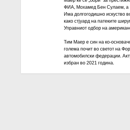
Маер ќе се „бори“ за престижн
ФИА, Мохамед Бен Сулаем, а и
Има долгогодишно искуство в
како стјуард на патеките ширу
Управниот одбор на американс
Тим Маер е син на ко-основач
голема почит во светот на Фо
автомобилски федерации. Акт
избран во 2021 година.