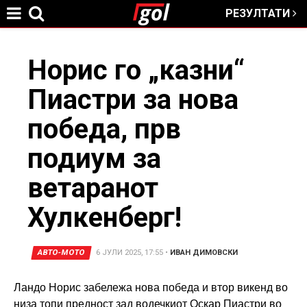
РЕЗУЛТАТИ
Jump to navigation
You
Норис го „казни“
Пиастри за нова
are
победа, прв
here
подиум за
ветаранот
Хулкенберг!
АВТО-МОТО
6 ЈУЛИ 2025, 17:55
•
ИВАН ДИМОВСКИ
Ландо Норис забележа нова победа и втор викенд во
низа топи предност зад водечкиот Оскар Пиастри во