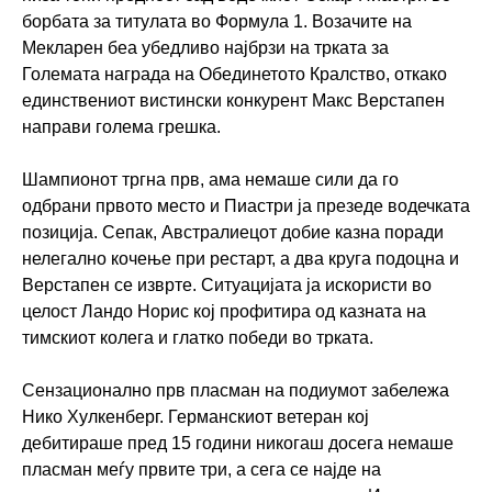
борбата за титулата во Формула 1. Возачите на
Мекларен беа убедливо најбрзи на трката за
Големата награда на Обединетото Кралство, откако
единствениот вистински конкурент Макс Верстапен
направи голема грешка.
Шампионот тргна прв, ама немаше сили да го
одбрани првото место и Пиастри ја презеде водечката
позиција. Сепак, Австралиецот добие казна поради
нелегално кочење при рестарт, а два круга подоцна и
Верстапен се изврте. Ситуацијата ја искористи во
целост Ландо Норис кој профитира од казната на
тимскиот колега и глатко победи во трката.
Сензационално прв пласман на подиумот забележа
Нико Хулкенберг. Германскиот ветеран кој
дебитираше пред 15 години никогаш досега немаше
пласман меѓу првите три, а сега се најде на