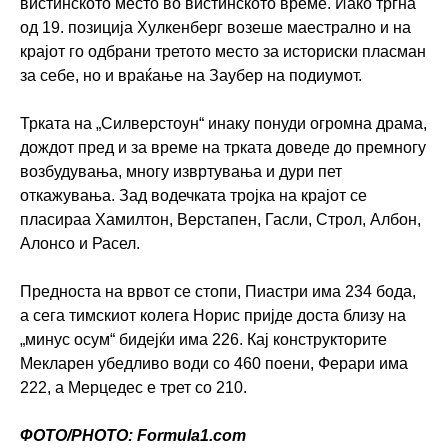
вистинското место во вистинското време. Иако тргна
од 19. позиција Хулкенберг возеше маестрално и на
крајот го одбрани третото место за историски пласман
за себе, но и враќање на Заубер на подиумот.
Трката на „Силверстоун“ инаку понуди огромна драма,
дождот пред и за време на трката доведе до премногу
возбудувања, многу извртувања и дури пет
откажувања. Зад водечката тројка на крајот се
пласираа Хамилтон, Верстапен, Гасли, Строл, Албон,
Алонсо и Расел.
Предноста на врвот се стопи, Пиастри има 234 бода,
а сега тимскиот колега Норис пријде доста близу на
„минус осум“ бидејќи има 226. Кај конструкторите
Мекларен убедливо води со 460 поени, Ферари има
222, а Мерцедес е трет со 210.
ФОТО/PHOTO: Formula1.com