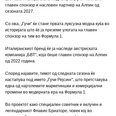
главен спонзор и насловен партнер на Алпин од
сезоната 2027.
Со ова, „Гучи“ ќе стане првата луксузна модна куќа во
историјата што ќе ја преземе улогата на главен
спонзор на тим во Формула 1.
Италијанскиот бренд ќе ја наследи австриската
компанија „БВТ“, која беше главен спонзор на Алпин
од 2022 година.
Според најавите, тимот од следната сезона ќе
настапува под името „Гучи Рејсинг“, што претставува
една од најголемите маркетиншки и комерцијални
промени во модерната ера на Формула 1.
Во проектот како специјален советник е вклучен и
легендарниот Флавио Бриаторе, човек кој во