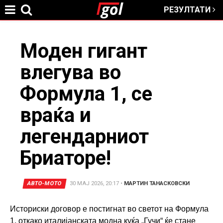
РЕЗУЛТАТИ
Jump to navigation
You
Моден гигант
влегува во
are
Формула 1, се
here
враќа и
легендарниот
Бриаторе!
АВТО-МОТО
30 МАЈ 2026, 20:17
•
МАРТИН ТАНАСКОВСКИ
Историски договор е постигнат во светот на Формула
1, откако италијанската модна куќа „Гучи“ ќе стане