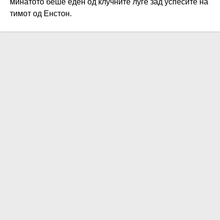
минатото беше еден од клучните луѓе зад успесите на
тимот од Енстон.