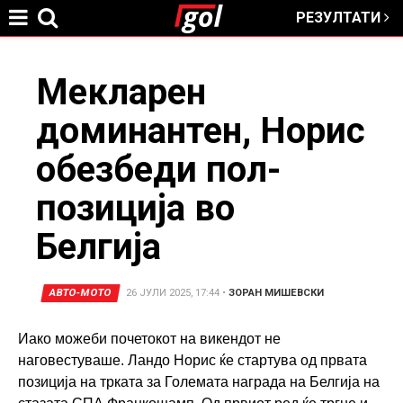
РЕЗУЛТАТИ
Jump to navigation
You
Мекларен
доминантен, Норис
are
обезбеди пол-
here
позиција во
Белгија
АВТО-МОТО
26 ЈУЛИ 2025, 17:44
•
ЗОРАН МИШЕВСКИ
Иако можеби почетокот на викендот не
наговестуваше. Ландо Норис ќе стартува од првата
позиција на трката за Големата награда на Белгија на