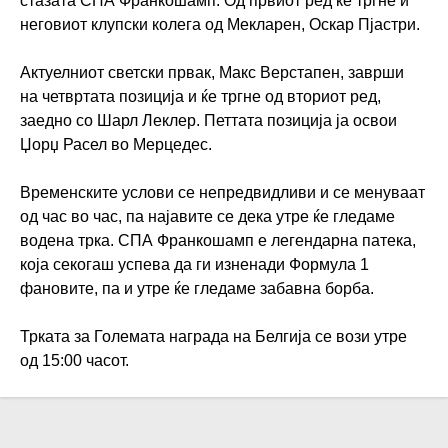
стазата СПА Франкошамп. Од првиот ред ќе тргне и
неговиот клупски колега од Мекларен, Оскар Пјастри.
Актуелниот светски првак, Макс Верстапен, заврши
на четвртата позиција и ќе тргне од вториот ред,
заедно со Шарл Леклер. Петтата позиција ја освои
Џорџ Расел во Мерцедес.
Временските услови се непредвидливи и се менуваат
од час во час, па најавите се дека утре ќе гледаме
водена трка. СПА Франкошамп е легендарна патека,
која секогаш успева да ги изненади Формула 1
фановите, па и утре ќе гледаме забавна борба.
Трката за Големата награда на Белгија се вози утре
од 15:00 часот.