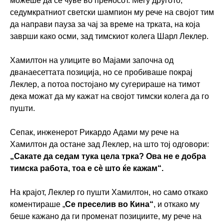
можеше да се чуве во преносот. Меѓу другото,
седумкратниот светски шампион му рече на својот тим
да направи пауза за чај за време на трката, на која
заврши како осми, зад тимскиот колега Шарл Леклер.
Хамилтон на улиците во Мајами започна од
дванаесеттата позиција, но се пробиваше покрај
Леклер, а потоа постојано му сугерираше на тимот
дека можат да му кажат на својот тимски колега да го
пушти.
Сепак, инженерот Рикардо Адами му рече на
Хамилтон да остане зад Леклер, на што тој одговори:
„Сакате да седам тука цела трка? Ова не е добра
тимска работа, тоа е сè што ќе кажам“.
На крајот, Леклер го пушти Хамилтон, но само откако
коментираше „
Се преселив во Кина“
, и откако му
беше кажано да ги променат позициите, му рече на