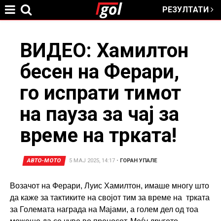
РЕЗУЛТАТИ
Jump to navigation
You
ВИДЕО: Хамилтон
бесен на Ферари,
are
го испрати тимот
here
на пауза за чај за
време на трката!
АВТО-МОТО
5 МАЈ 2025, 14:17
•
ГОРАН УПАЛЕ
Возачот на Ферари, Луис Хамилтон, имаше многу што
да каже за тактиките на својот тим за време на трката
за Големата награда на Мајами, а голем дел од тоа