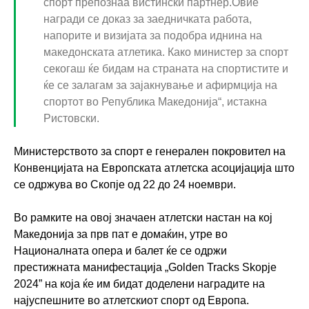
спорт препознаа вистински партнер.Овие
награди се доказ за заедничката работа,
напорите и визијата за подобра иднина на
македонската атлетика. Како министер за спорт
секогаш ќе бидам на страната на спортистите и
ќе се залагам за зајакнување и афирмција на
спортот во Република Македонија“, истакна
Ристовски.
Министерството за спорт е генерален покровител на
Конвенцијата на Европската атлетска асоцијација што
се одржува во Скопје од 22 до 24 ноември.
Во рамките на овој значаен атлетски настан на кој
Македонија за прв пат е домаќин, утре во
Националната опера и балет ќе се одржи
престижната манифестација „Golden Tracks Skopje
2024” на која ќе им бидат доделени наградите на
најуспешните во атлетскиот спорт од Европа.