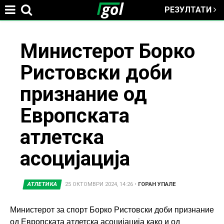
РЕЗУЛТАТИ
Jump to navigation
You
Министерот Борко
Ристовски доби
are
признание од
here
Европската
атлетска
асоцијација
АТЛЕТИКА
25 ОКТОМВРИ 2024, 14:26
•
ГОРАН УПАЛЕ
Министерот за спорт Борко Ристовски доби признание
од Европската атлетска асоцијација како и од