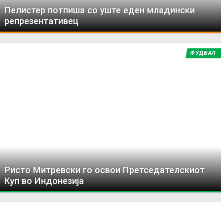
Пелистер потпиша со уште еден младински
репрезентативец
ФУДБАЛ
Ристо Митревски го освои Претседателскиот
Куп во Индонезија