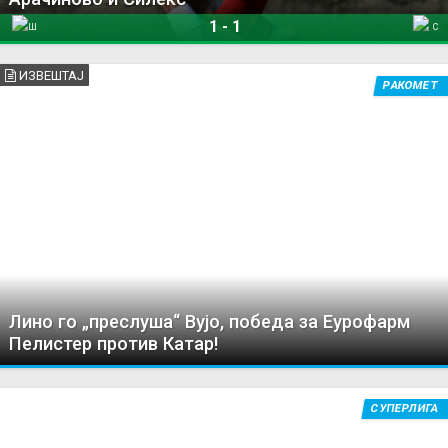
1
-
1
Шкендија Арачиново
Силекс
ИЗВЕШТАЈ
РАКОМЕТ
Лино го „преслуша“ Вујо, победа за Еурофарм
Пелистер против Катар!
СУПЕРЛИГА