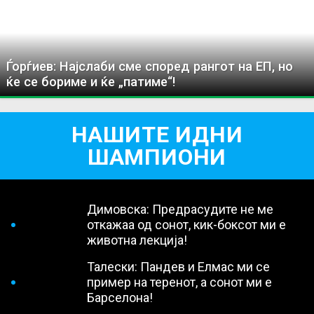
Ѓорѓиев: Најслаби сме според рангот на ЕП, но
ќе се бориме и ќе „патиме“!
НАШИТЕ ИДНИ
ШАМПИОНИ
Димовска: Предрасудите не ме
откажаа од сонот, кик-боксот ми е
животна лекција!
Талески: Пандев и Елмас ми се
пример на теренот, а сонот ми е
Барселона!