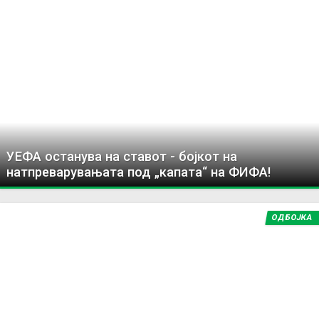
УЕФА останува на ставот - бојкот на
натпреварувањата под „капата“ на ФИФА!
ОДБОЈКА