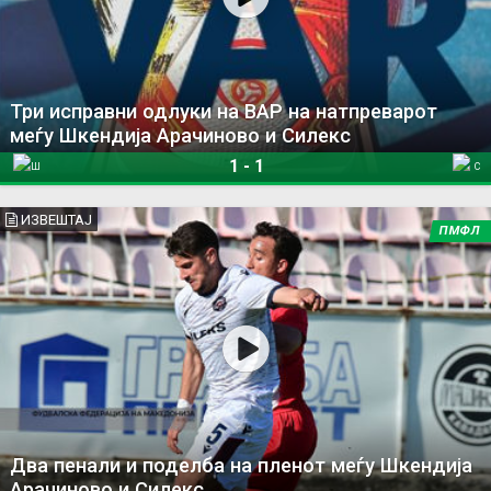
Три исправни одлуки на ВАР на натпреварот
меѓу Шкендија Арачиново и Силекс
1
-
1
Шкендија Арачиново
Силекс
ИЗВЕШТАЈ
ПМФЛ
Два пенали и поделба на пленот меѓу Шкендија
Арачиново и Силекс