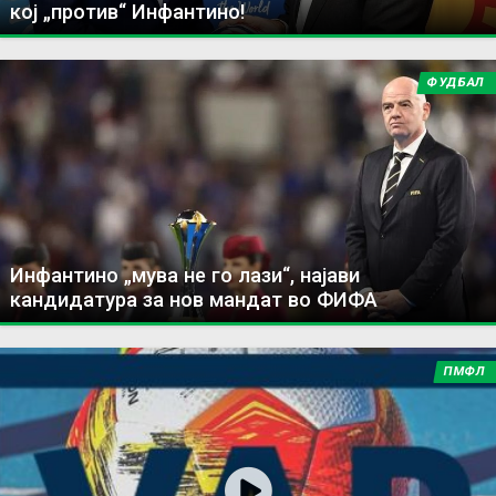
кој „против“ Инфантино!
ФУДБАЛ
Инфантино „мува не го лази“, најави
кандидатура за нов мандат во ФИФА
ПМФЛ